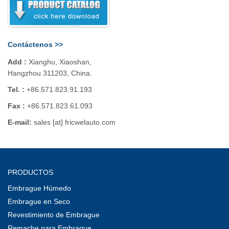
Contáctenos >>
Add :
Xianghu, Xiaoshan,
Hangzhou 311203, China.
Tel. :
+86.571.823.91.193
Fax :
+86.571.823.61.093
E-mail:
sales [at] fricwelauto.com
PRODUCTOS
Embrague Húmedo
Embrague en Seco
Revestimiento de Embrague
Remache para Embrague