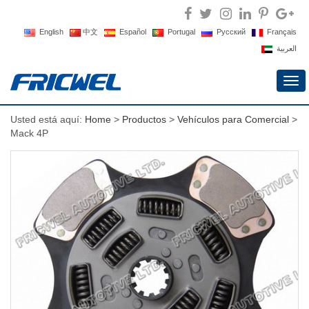
English
中文
Español
Portugal
Русский
Français
العربية
Alte
nav
Usted está aquí:
Home
>
Productos
>
Vehículos para Comercial
>
Mack 4P