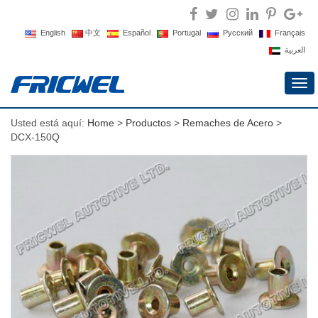
English
中文
Español
Portugal
Русский
Français
العربية
Alte
nav
Usted está aquí:
Home
>
Productos
>
Remaches de Acero
>
DCX-150Q