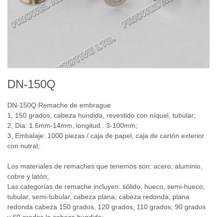
DN-150Q
DN-150Q
Remache de embrague
1,
150 grados, cabeza hundida, revestido con níquel, tubular
;
2,
Dia:
1.6mm
-14mm
, longitud:
.
3
-100mm
;
3
, Embalaje
: 1000
piezas / caja
de papel,
caja de cartón
exterior
con
nutral
;
Los materiales de remaches que tenemos son: acero, aluminio,
cobre y latón;
Las categorías de remache incluyen: sólido, hueco, semi-hueco,
tubular, semi-tubular, cabeza plana, cabeza redonda, plana
redonda cabeza 150 grados, 120 grados, 110 grados, 90 grados
y 60 grados la cabeza hundida;