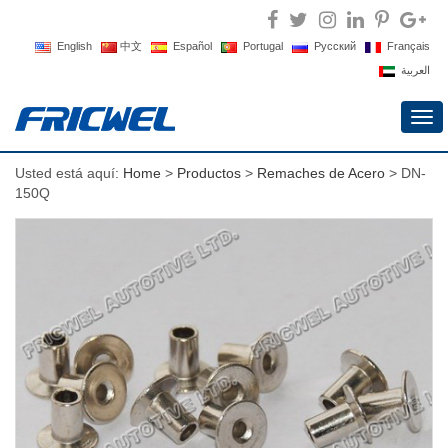
English
中文
Español
Portugal
Русский
Français
العربية
Alte
nav
Usted está aquí:
Home
>
Productos
>
Remaches de Acero
> DN-
150Q