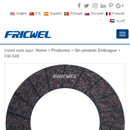
English
中文
Español
Portugal
Русский
Français
العربية
Alte
nav
Usted está aquí:
Home
>
Productos
>
Sin-amianto Embrague
>
FW-548