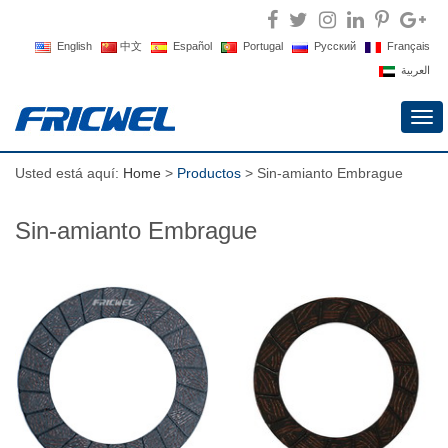
English
中文
Español
Portugal
Русский
Français
العربية
Alte
nav
Usted está aquí:
Home
>
Productos
> Sin-amianto Embrague
Sin-amianto Embrague