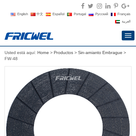
English
中文
Español
Portugal
Русский
Français
العربية
Alte
nav
Usted está aquí:
Home
>
Productos
>
Sin-amianto Embrague
>
FW-48