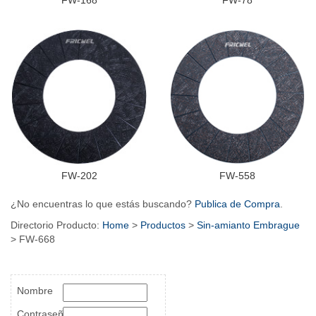
FW-168
FW-78
FW-202
FW-558
¿No encuentras lo que estás buscando?
Publica de Compra
.
Directorio Producto:
Home
>
Productos
>
Sin-amianto Embrague
> FW-668
Nombre
Contraseña