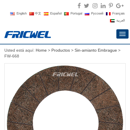
English
中文
Español
Portugal
Русский
Français
العربية
Alte
nav
Usted está aquí:
Home
>
Productos
>
Sin-amianto Embrague
>
FW-668