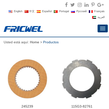
English
中文
Español
Portugal
Русский
Français
العربية
Alte
nav
Usted está aquí:
Home
>
Productos
245239
115G3-82761